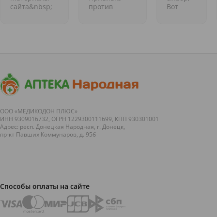
баллончик
Выдающиеся
сайта&nbsp;
против
Вот
для дыхания
медицинские
бешенства.
сейчас
открытия
Выдающиеся
прямо
медицинские
взгляните
открытия
на свои
&nbsp;
руки,
Продолжаем
держащие
нашу
смартфон
интересную
или
рубрику об
прокручиваю
открытиях в
ленту в
ме...
соцсети.
Вас всё
ООО «МЕДИКОДОН ПЛЮС»
ИНН 9309016732, ОГРН 1229300111699, КПП 930301001
устраивае...
Адрес: респ. Донецкая Народная, г. Донецк,
пр-кт Павших Коммунаров, д. 95б
Способы оплаты на сайте