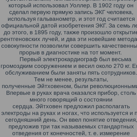
который использовал Уоллер.
В 1902 году он
сделал первую прямую запись ЭКГ человека,
используя гальванометр, и этот год считается
официальной датой изобретения ЭКГ. За семь л
до этого, в 1895 году, также произошло открыти
рентгеновских лучей, и два эти новейшие метода
совокупности позволили совершить качественн
прорыв в диагностике на тот момент.
Первый электрокардиограф был весьма
громоздким сооружением и весил около 270 кг. Е
обслуживанием были заняты пять сотрудников.
Тем не менее, результаты,
полученные Эйтховеном, были революционным
Впервые в руках врача оказался прибор, столь
много говорящий о состоянии
сердца. Эйтховен предложил располагать
электроды на руках и ногах, что используется и 
сегодняшний день. Он ввел понятие отведения
предложив три так называемых стандартных
отведения от конечностей, т. е. измерение