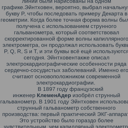
линии были нарисованы на одном
графике
.
Эйнтховен, вероятно, выбрал начальн
букву P, чтобы последовать примеру Декарта в
геометрии
.
Когда более точная форма волны бы
получена с использованием струнного
гальванометра, который соответствовал
скорректированной форме волны капиллярног
электрометра, он продолжал использовать букв
P, Q, R, S и T
,
и эти буквы всё ещё используютс
сегодня. Эйнтховентакже описал
электрокардиографические особенности ряда
сердечно-сосудистых заболеваний. Именно ег
считают основоположником современной
электрокардиографии.
В 1897 году французский
инженер
Клемен
Адер
изобрёл
струнный
гальванометр
.
В 1901 году Эйнтховен использов
струнный гальванометр собственного
производства: первый практический ЭКГ-аппарат
Это устройство было гораздо более
чувствительным, чем капиллярный электрометр