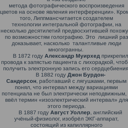
метода
фотографического
воспроизведения
цветов на основе явления
интерференции
». Кро
того,
Липпман
считается создателем
технологии
интегральной фотографии
, на
несколько десятилетий предвосхитившей похож
по возможностям
голографию
. Это лишний ра
доказывает, насколько талантливые люди
многогранны.
В 1872 году
Александр
Муирхед
прикрепи
провода к запястью пациента с лихорадкой, что
получить электронную запись его сердцебиения
В 1882 году
Джон Бурдон-
Сандерсон
,
работавший с
лягушками
, первым
понял, что интервал между вариациями
потенциала не был электрически неподвижным,
ввёл термин «изоэлектрический интервал» для
этого периода.
В 1887 году
Август
Уоллер
, английский
учёный-физиолог, изобрёл ЭКГ-аппарат,
состоящий из
капиллярного