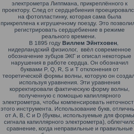
электрометра
Липпман
а
, прикреплённого к
проектору. След от сердцебиения проецировалс
на фотопластинку, которая сама была
прикреплена к игрушечному поезду. Это позволи
регистрировать сердцебиение в режиме
реального времени.
В 1895 году
Виллем
Эйнтховен
,
нидерландский физиолог,
ввёл современное
обозначение зубцов ЭКГ и описал некоторые
нарушения в работе сердца. Он обозначил
буквами P, Q, R, S и T отклонения от
теоретической формы волны, которую он создал
используя уравнения. Эти уравнения
корректировали фактическую форму волны,
полученную с помощью капиллярного
электрометра, чтобы компенсировать неточност
этого инструмента. Использование букв, отличн
от A, B, C и D (буквы, используемые для форм
сигнала капиллярного электрометра), облегчил
сравнение, когда неправильные и правильные