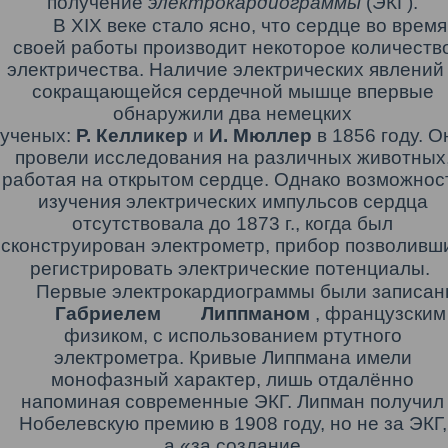
получение
электрокардиограммы
(ЭКГ).
В XIX веке стало ясно, что сердце во время
своей работы производит некоторое количеств
электричества.
Наличие
электрических явлений
сокращающейся сердечной мышце впервые
обнаружили два немецких
ученых:
Р.
Келликер
и
И
. Мюллер
в 1856 году. О
провели исследования на различных животных
работая на открытом сердце. Однако возможнос
изучения электрических импульсов сердца
отсутствовала до 1873 г., когда был
сконструирован электрометр, прибор позволивш
регистрировать электрические потенциалы.
Первые электрокардиограммы были записа
Габриелем
Липпманом
, французским
физиком,
с использованием ртутного
электрометра.
Кривые
Липпмана
имели
монофазный характер, лишь отдалённо
напоминая современные ЭКГ.
Липман
получил
Нобелевскую премию в 1908 году, но не за ЭКГ,
а
«за создание