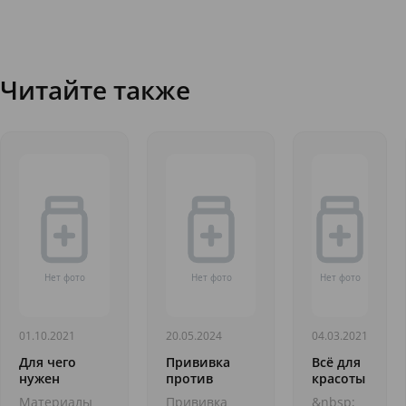
Читайте также
01.10.2021
20.05.2024
04.03.2021
Для чего
Прививка
Всё для
нужен
против
красоты
кислородный
бешенства.
рук
Материалы
Прививка
&nbsp;