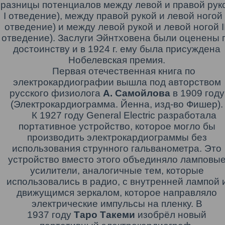
разницы потенциалов между левой и правой рук
I отведение), между правой рукой и левой ногой 
отведение) и между левой рукой и левой ногой II
отведение). Заслуги Эйнтховена были оценены 
достоинству и в 1924 г. ему была присуждена
Нобелевская премия.
Первая отечественная книга по
электрокардиографии вышла под авторством
русского физиолога
А. Самойлова
в 1909 году
(Электрокардиограмма. Йенна, изд-во Фишер).
К
1927 году
General Electric
разработала
портативное устройство, которое могло бы
производить электрокардиограммы без
использования струнного гальванометра. Это
устройство вместо этого объединяло ламповы
усилители, аналогичные тем, которые
использовались в радио, с внутренней лампой 
движущимся зеркалом, которое направляло
электрические импульсы на пленку.
В
1937 году
Таро
Такеми
изобрёл новый