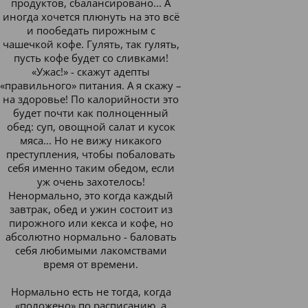
продуктов, сбалансировано... А
иногда хочется плюнуть на это всё
и пообедать пирожным с
чашечкой кофе. Гулять, так гулять,
пусть кофе будет со сливками!
«Ужас!» - скажут адепты
«правильного» питания. А я скажу –
на здоровье! По калорийности это
будет почти как полноценный
обед: суп, овощной салат и кусок
мяса... Но не вижу никакого
преступления, чтобы побаловать
себя именно таким обедом, если
уж очень захотелось!
Ненормально, это когда каждый
завтрак, обед и ужин состоит из
пирожного или кекса и кофе, но
абсолютно нормально - баловать
себя любимыми лакомствами
время от времени.
Нормально есть не тогда, когда
«положено» по расписанию, а