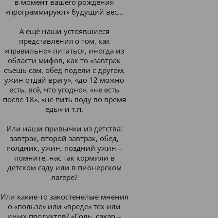
в момент вашего рождения
«программируют» будущий вес…
А ещё наши устоявшиеся
представления о том, как
«правильно» питаться, иногда из
области мифов, как то «завтрак
съешь сам, обед подели с другом,
ужин отдай врагу», «до 12 можно
есть, всё, что угодно», «не есть
после 18», «не пить воду во время
еды» и т.п.
Или наши привычки из детства:
завтрак, второй завтрак, обед,
полдник, ужин, поздний ужин –
помните, нас так кормили в
детском саду или в пионерском
лагере?
Или какие-то закостенелые мнения
о «пользе» или «вреде» тех или
иных продуктов? «Соль, сахар –