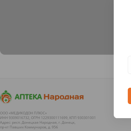
ООО «МЕДИКОДОН ПЛЮС»
ИНН 9309016732, ОГРН 1229300111699, КПП 930301001
Адрес: респ. Донецкая Народная, г. Донецк,
пр-кт Павших Коммунаров, д. 95б