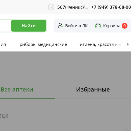
567
(Феникс)
+7 (949) 378-68-00
Найти
Войти в ЛК
Корзина
0
лия
Приборы медицинские
Гигиена, красота и уход
Все аптеки
Избранные
ЕЦК