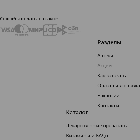
•
Консис
Способы оплаты на сайте
тенция
пастоо
Разделы
бразная
текстур
Аптеки
а.
Акции
• Цвет -
Как заказать
черный
Оплата и доставка
Вакансии
Состав:
Контакты
Aqua,
Каталог
Hydrate
Лекарственные препараты
d Silica,
Витамины и БАДы
Hydrog