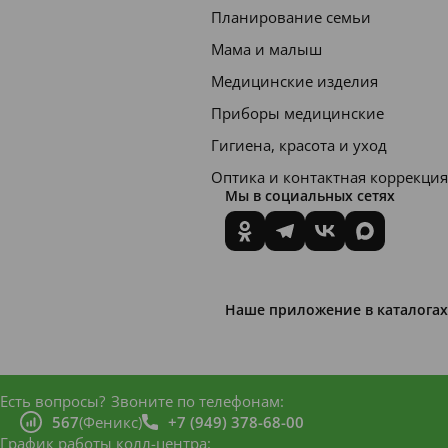
enated
Планирование семьи
Starch
Мама и малыш
Hydroly
Медицинские изделия
sate,
Приборы медицинские
Glyceri
Гигиена, красота и уход
n,
Оптика и контактная коррекция
Мы в социальных сетях
Sodium
Lauroyl
Sarcosi
nate,
Наше приложение в каталогах
Cellulos
e Gum,
Aroma,
Есть вопросы?
Звоните по телефонам:
Charcoa
567
(Феникс)
+7 (949) 378-68-00
l
График работы колл-центра: